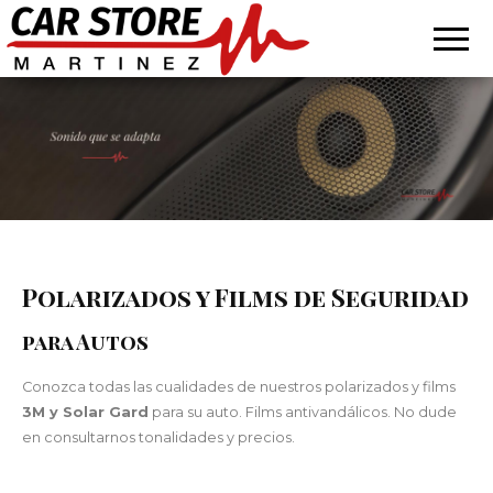
Car
calidad de
sonido,
Store
atención
personalizada
Martínez
Polarizados y Films de Seguridad
para Autos
Conozca todas las cualidades de nuestros polarizados y films
3M y Solar Gard
para su auto. Films antivandálicos. No dude
en consultarnos tonalidades y precios.